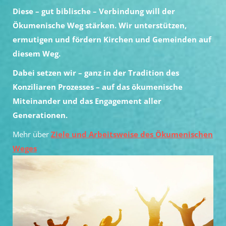
Diese – gut biblische – Verbindung will der
Ökumenische Weg stärken. Wir unterstützen,
ermutigen und fördern Kirchen und Gemeinden auf
diesem Weg.
Dabei setzen wir – ganz in der Tradition des
Konziliaren Prozesses – auf das ökumenische
Miteinander und das Engagement aller
Generationen.
Mehr über
Ziele und Arbeitsweise des Ökumenischen
Weges