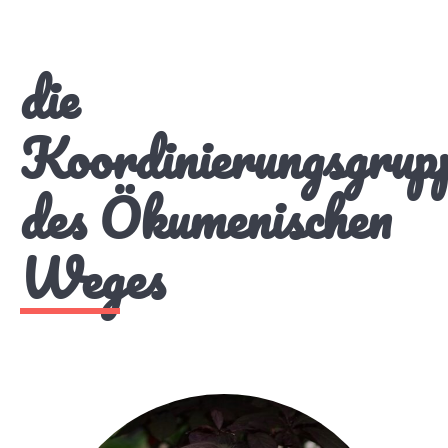
die
Koordinierungsgrup
des Ökumenischen
Weges