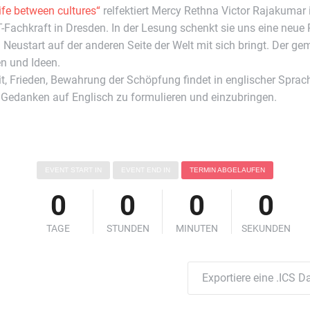
life between cultures“
relfektiert Mercy Rethna Victor Rajakumar
IT-Fachkraft in Dresden. In der Lesung schenkt sie uns eine neue
in Neustart auf der anderen Seite der Welt mit sich bringt. Der
n und Ideen.
it, Frieden, Bewahrung der Schöpfung findet in englischer Sprach
 Gedanken auf Englisch zu formulieren und einzubringen.
EVENT START IN
EVENT END IN
TERMIN ABGELAUFEN
0
0
0
0
TAGE
STUNDEN
MINUTEN
SEKUNDEN
Exportiere eine .ICS Da