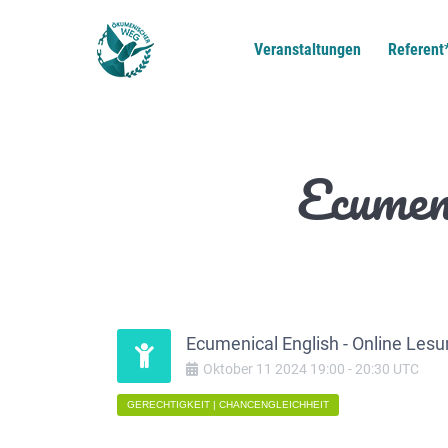
Veranstaltungen
Referent
Ecumen
Ecumenical English - Online Les
Oktober
11
2024
19:00
-
20:30
UTC
GERECHTIGKEIT | CHANCENGLEICHHEIT