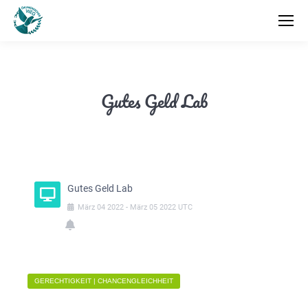
Gutes Geld Lab
Gutes Geld Lab
März
04
2022
-
März
05
2022
UTC
GERECHTIGKEIT | CHANCENGLEICHHEIT