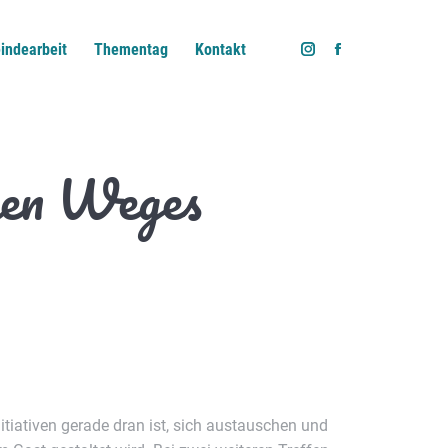
indearbeit
Thementag
Kontakt
Instagram
Facebook
page
page
opens
opens
in
in
new
new
chen Weges
window
window
Initiativen gerade dran ist, sich austauschen und