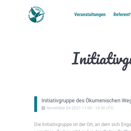
Veranstaltungen
Referent
Initiativ
Initiativgruppe des Ökumenischen We
November
04
2021
17:00
-
19:30
UTC
Die Initiativgruppe ist der Ort, an dem sich Eng