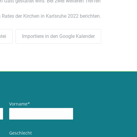
 Gast gestaltet wird. Bei zwei weiteren Treffen
ates der Kirchen in Karlsruhe 2022 berichten.
tei
Importiere in den Google Kalender
Vorname
*
Geschlecht