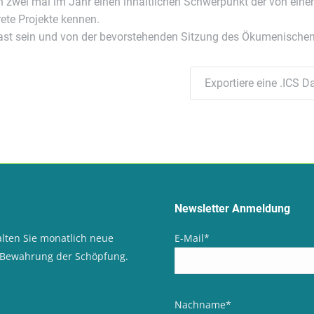
n zwei mal im Jahr einen inhaltlichen Schwerpunkt der von einem
rete Projekte kennen.
t sein und von der bevorstehenden Sitzung des Ökumenischen R
Exportiere eine .ICS Da
Newsletter Anmeldung
lten Sie monatlich neue
E-Mail
*
d Bewahrung der Schöpfung.
Nachname
*