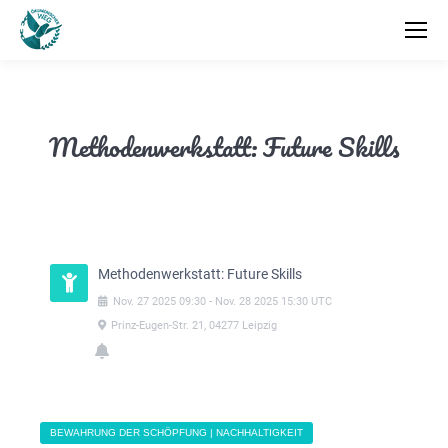
Methodenwerkstatt: Future Skills
Methodenwerkstatt: Future Skills
Nov.
27
2025
09:30
-
Nov.
28
2025
15:30
UTC
Prinz-Eugen-Str. 21, 04277 Leipzig
BEWAHRUNG DER SCHÖPFUNG | NACHHALTIGKEIT