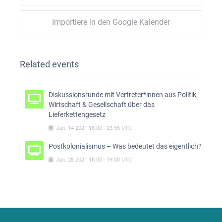
Importiere in den Google Kalender
Related events
Diskussionsrunde mit Vertreter*innen aus Politik,
Wirtschaft & Gesellschaft über das
Lieferkettengesetz
Jan.
14
2021
18:00
-
23:55
UTC
Postkolonialismus – Was bedeutet das eigentlich?
Jan.
28
2021
18:00
-
19:00
UTC