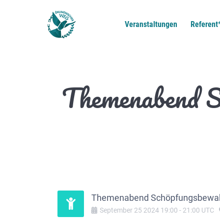
Veranstaltungen
Referent
Themenabend S
Themenabend Schöpfungsbewahr
September
25
2024
19:00
-
21:00
UTC