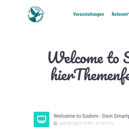
Veranstaltungen
Referent
Welcome to S
hierThemenfe
Welcome to Sodom - Dein Smartpho
Juni
20
2021
19:00
-
21:00
UTC