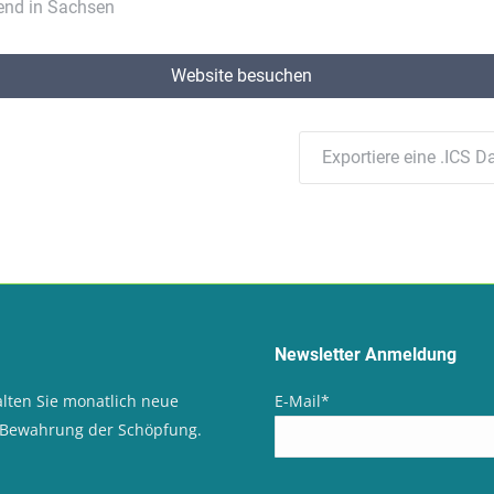
gend in Sachsen
Website besuchen
Exportiere eine .ICS Da
Newsletter Anmeldung
lten Sie monatlich neue
E-Mail
*
d Bewahrung der Schöpfung.