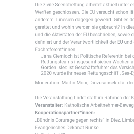
Die zivile Seenotrettung arbeitet aktuell unte
Werften geschlossen. Die EU versucht schon län
anderem Tunesien dagegen gewehrt. Gibt es do
gerettet und wohin werden sie gebracht? In die
und die Aktivitäten der EU beschrieben, sowie 
definiert und der Verantwortlichkeit der EU und
Fachreferent*innen:
Jana Ciernioch ist Politische Referentin be
Rettungsteams insgesamt sieben Wochen an
Gorden Isler: ist Geschäftsführer des Vers
2020 wurde ihr neues ­Rettungsschiff „Sea-Ey
Moderation: Martin Mohr, Diözesansekretär de
Die Veranstaltung findet statt im Rahmen der K
Veranstalter:
Katholische Arbeitnehmer-Beweg
Kooperationspartner*innen:
„Bündnis Corurage gegen rechts“ in Diez, Limb
Evangelisches Dekanat Runkel