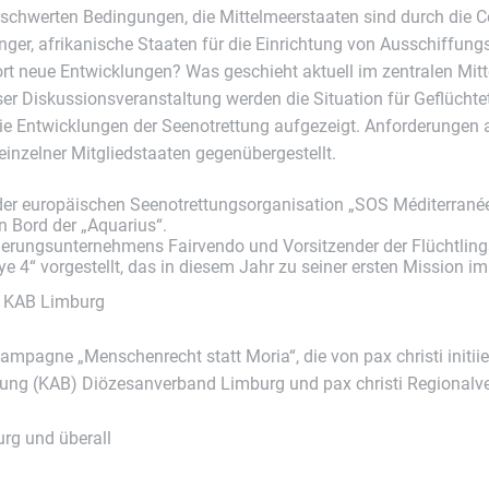
r erschwerten Bedingungen, die Mittelmeerstaaten sind durch die
ger, afrikanische Staaten für die Einrichtung von Ausschiffung
rt neue Entwicklungen? Was geschieht aktuell im zentralen Mi
ser Diskussionsveranstaltung werden die Situation für Geflücht
die Entwicklungen der Seenotrettung aufgezeigt. Anforderungen 
 einzelner Mitgliedstaaten gegenübergestellt.
i der europäischen Seenotrettungsorganisation „SOS Méditerranée
 Bord der „Aquarius“.
icherungsunternehmens Fairvendo und Vorsitzender der Flüchtlin
e 4“ vorgestellt, das in diesem Jahr zu seiner ersten Mission im
r KAB Limburg
ampagne „Menschenrecht statt Moria“, die von pax christi initiie
ung (KAB) Diözesanverband Limburg und pax christi Regional
urg und überall