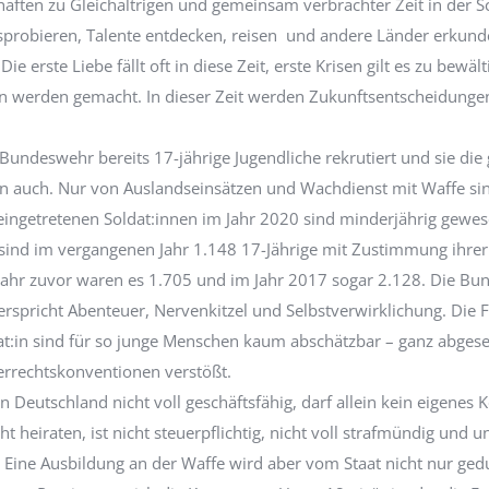
haften zu Gleichaltrigen und gemeinsam verbrachter Zeit in der S
h ausprobieren, Talente entdecken, reisen und andere Länder erku
 erste Liebe fällt oft in diese Zeit, erste Krisen gilt es zu bewäl
n werden gemacht. In dieser Zeit werden Zukunftsentscheidungen
 Bundeswehr bereits 17-jährige Jugendliche rekrutiert und sie die 
nnen auch. Nur von Auslandseinsätzen und Wachdienst mit Waffe 
eingetretenen Soldat:innen im Jahr 2020 sind minderjährig gewe
nd im vergangenen Jahr 1.148 17-Jährige mit Zustimmung ihrer ges
 Jahr zuvor waren es 1.705 und im Jahr 2017 sogar 2.128. Die B
pricht Abenteuer, Nervenkitzel und Selbstverwirklichung. Die F
ldat:in sind für so junge Menschen kaum abschätzbar – ganz abge
errechtskonventionen verstößt.
t in Deutschland nicht voll geschäftsfähig, darf allein kein eigenes
cht heiraten, ist nicht steuerpflichtig, nicht voll strafmündig und
 Eine Ausbildung an der Waffe wird aber vom Staat nicht nur ge