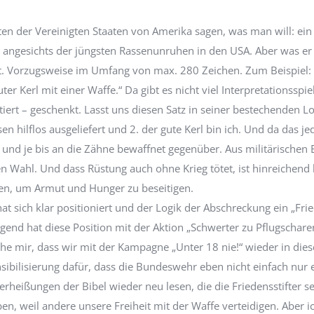
en der Vereinigten Staaten von Amerika sagen, was man will: ein 
 angesichts der jüngsten Rassenunruhen in den USA. Aber was er
et. Vorzugsweise im Umfang von max. 280 Zeichen. Zum Beispiel: 
uter Kerl mit einer Waffe.“ Da gibt es nicht viel Interpretationss
tiert – geschenkt. Lasst uns diesen Satz in seiner bestechenden 
 hilflos ausgeliefert und 2. der gute Kerl bin ich. Und da das jed
und je bis an die Zähne bewaffnet gegenüber. Aus militärischen Ei
sten Wahl. Und dass Rüstung auch ohne Krieg tötet, ist hinreichen
n, um Armut und Hunger zu beseitigen.
at sich klar positioniert und der Logik der Abschreckung ein „Fr
gend hat diese Position mit der Aktion „Schwerter zu Pflugscharen
he mir, dass wir mit der Kampagne „Unter 18 nie!“ wieder in die
sibilisierung dafür, dass die Bundeswehr eben nicht einfach nur e
rheißungen der Bibel wieder neu lesen, die die Friedensstifter sel
ben, weil andere unsere Freiheit mit der Waffe verteidigen. Aber 