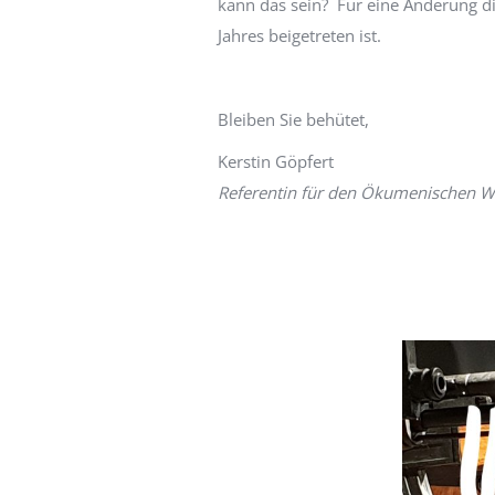
kann das sein? Für eine Änderung die
Jahres beigetreten ist.
Bleiben Sie behütet,
Kerstin Göpfert
Referentin für den Ökumenischen 