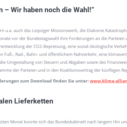
n – Wir haben noch die Wahl!“
rn u.a. auch das Leipziger Missionswerk, die Diakonie Katastrophen
onate vor der Bundestagswahl ihre Forderungen an die Parteien 
erentwicklung der CO2-Bepreisung, eine sozial-ökologische Verk
on Fuß-, Rad-, Bahn- und öffentlichem Nahverkehr, eine klimavert
ie Umgestaltung von Steuern und Abgaben sowie des Finanzwesens.
amme der Parteien und in den Koalitionsvertrag der künftigen
derungen zum Download finden Sie unter:
www.klima-allia
alen Lieferketten
tzte
n Monat konnte sich das Bundeskabinett nach langem Hin und