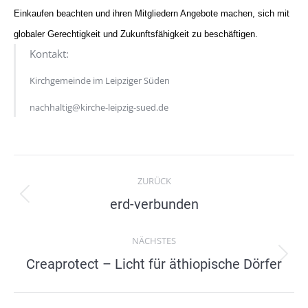
Einkaufen beachten und ihren Mitgliedern Angebote machen, sich mit
globaler Gerechtigkeit und Zukunftsfähigkeit zu beschäftigen.
Kontakt:
Kirchgemeinde im Leipziger Süden
nachhaltig@kirche-leipzig-sued.de
Project
ZURÜCK
navigation
Previous
erd-verbunden
project:
NÄCHSTES
Next
Creaprotect – Licht für äthiopische Dörfer
project: