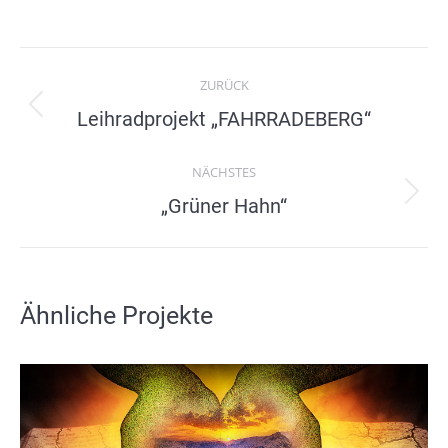
Project
ZURÜCK
navigation
Previous
Leihradprojekt „FAHRRADEBERG“
project:
NÄCHSTES
Next
„Grüner Hahn“
project:
Ähnliche Projekte