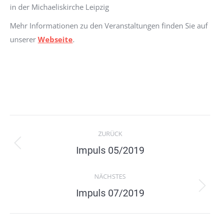
in der Michaeliskirche Leipzig
Mehr Informationen zu den Veranstaltungen finden Sie auf
unserer
Webseite
.
Kommentarnavigation
ZURÜCK
Vorheriger
Impuls 05/2019
Beitrag:
NÄCHSTES
Nächster
Impuls 07/2019
Beitrag: